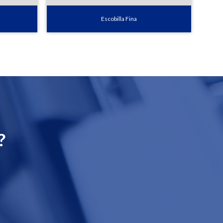
Escobilla Fina
?