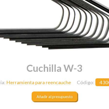
Cuchilla W-3
ía:
Herramienta para reencauche
Código:
430
Añadir al presupuesto