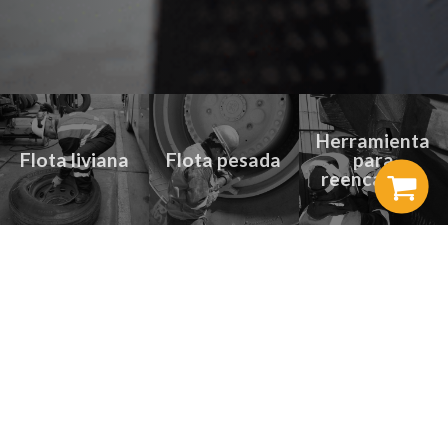
Herramienta
Flota liviana
Flota pesada
para
reencauche